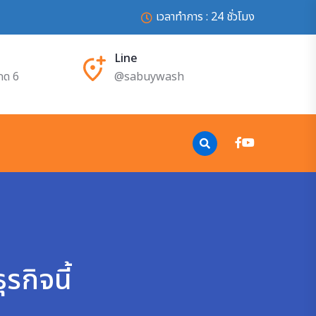
เวลาทำการ : 24 ชั่วโมง
Line
กด 6
@sabuywash
รกิจนี้