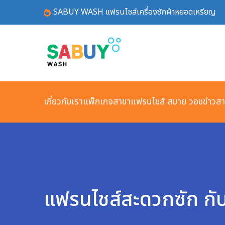
SABUY WASH แฟรนไชส์เครื่องซักผ้าหยอดเหรียญ
เกี่ยวกับเรา
แพ็กเกจ
สาขาแฟรนไชส์ สบาย วอช
ข่าวส
แฟรนไชส์สะดวกซัก กับ 