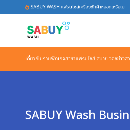
SABUY WASH แฟรนไชส์เครื่องซักผ้าหยอดเหรียญ
เกี่ยวกับเรา
แพ็กเกจ
สาขาแฟรนไชส์ สบาย วอช
ข่าวส
SABUY Wash Business 