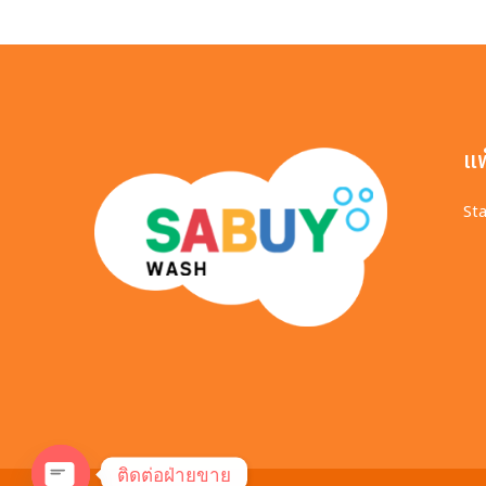
แ
Sta
ติดต่อฝ่ายขาย