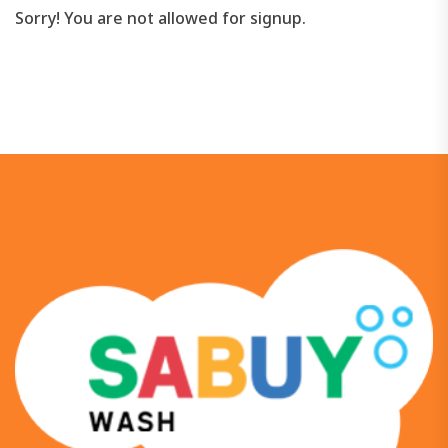
Sorry! You are not allowed for signup.