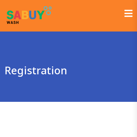
Registration